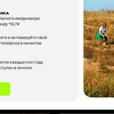
ИКА
дключите ежедневную
анду *617#
нете
и активируйте свой
 телефона в качестве
ется каждые пол года.
ступен в
личном