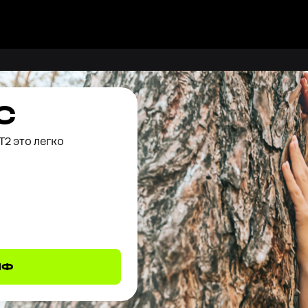
С
Т2 это легко
ИФ