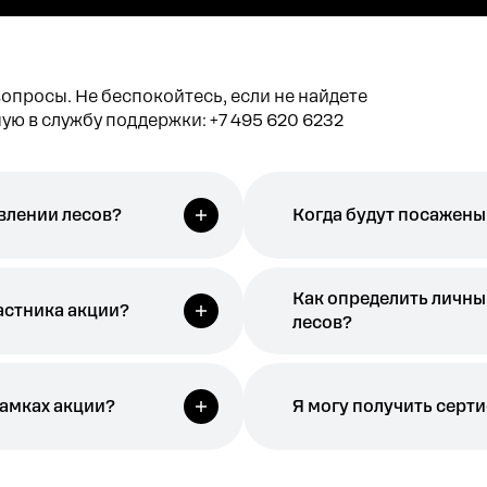
вопросы. Не беспокойтесь, если не найдете
ую в службу поддержки:
+7 495 620 6232
овлении лесов?
Когда будут посажены
Как определить личны
астника акции?
лесов?
рамках акции?
Я могу получить серти