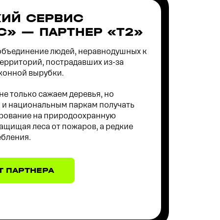
ИЙ СЕРВИС
С» — ПАРТНЕР «Т2»
объединение людей, неравнодушных к
территорий, пострадавших из-за
конной вырубки.
не только сажаем деревья, но
 и национальным паркам получать
рование на природоохранную
защищая леса от пожаров, а редкие
ебления.
Т ПАРТНЕРА