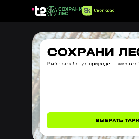
С
О
Х
Р
А
Н
И
Л
Е
Выбери заботу о природе — вместе с 
ВЫБРАТЬ ТАР